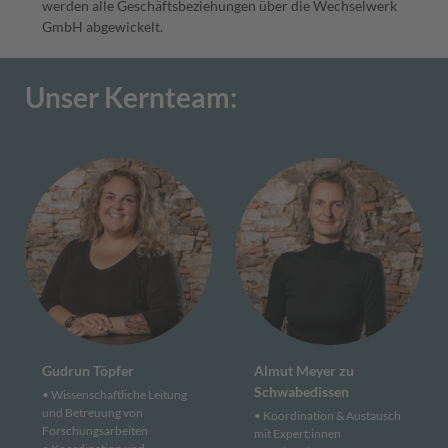
werden alle Geschäftsbeziehungen
über die Wechselwerk
GmbH abgewickelt.
Unser Kernteam:
Gudrun Töpfer
Almut Meyer zu
Schwabedissen
• Wissenschaftliche Leitung
und Betreuung von
• Koordi­nation & Aus­tausch
Forschungs­arbeiten
mit Expert:innen