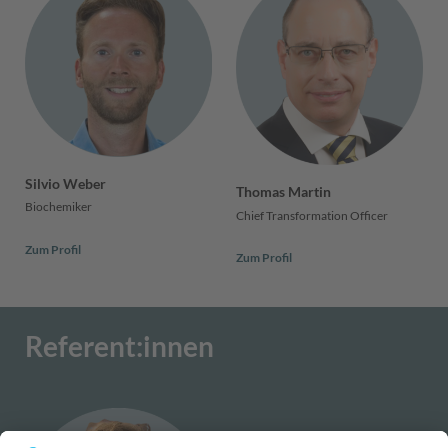
Silvio Weber
Thomas Martin
Biochemiker
Chief Transformation Officer
Zum Profil
Zum Profil
Referent:innen